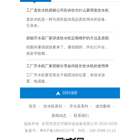
工厂直饮水机碧丽公司告诉你为什么要用直饮水机
Q:
碧丽
直饮水机是一种为居民提供高品质饮用水的设备，
A:
一、
它具有...
面上.
碧丽开水器厂家讲述饮水机定期维护的方法及原因
Q:
碧丽
转眼间暑假就快要来了。暑假期间，学生们不在，
A:
碧丽
很多学校都...
的你知
工厂开水机厂家碧丽分享如何延长饮水机的使用寿
Q:
健康
命？
的呢
工厂开水机要安装在干燥阴凉的位置，有排水设
A:
在我
置、电源接...
缺的一
回到顶部
直饮水机厂家碧丽讲述使用直饮机时需要注意的地方
Q:
碧丽
呢
直饮水机是一种方便快捷的饮水设备，广泛应用于
A:
碧丽
首页
-
饮水机系列
-
开水器系列
-
成功案例
-
办公室、...
响呢 
新闻动态
-
联系我们
碧丽开水器不定期做清洁很容易形成水垢的危害是哪
Q:
学校
版权所有
东莞市碧沃节能环保设备有限公司 2018-2026
些呢
一下
备案号：粤ICP备18010137号
碧丽开水器水垢是由于一些经常与水直接接触的容
刘生：188-2586-1113
A:
学校
器用久...
绍一下