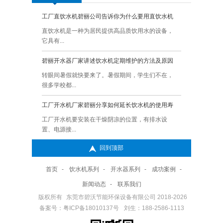
工厂直饮水机碧丽公司告诉你为什么要用直饮水机
Q:
碧丽
直饮水机是一种为居民提供高品质饮用水的设备，
A:
一、
它具有...
面上.
碧丽开水器厂家讲述饮水机定期维护的方法及原因
Q:
碧丽
转眼间暑假就快要来了。暑假期间，学生们不在，
A:
碧丽
很多学校都...
的你知
工厂开水机厂家碧丽分享如何延长饮水机的使用寿
Q:
健康
命？
的呢
工厂开水机要安装在干燥阴凉的位置，有排水设
A:
在我
置、电源接...
缺的一
回到顶部
直饮水机厂家碧丽讲述使用直饮机时需要注意的地方
Q:
碧丽
呢
直饮水机是一种方便快捷的饮水设备，广泛应用于
A:
碧丽
首页
-
饮水机系列
-
开水器系列
-
成功案例
-
办公室、...
响呢 
新闻动态
-
联系我们
碧丽开水器不定期做清洁很容易形成水垢的危害是哪
Q:
学校
版权所有
东莞市碧沃节能环保设备有限公司 2018-2026
些呢
一下
备案号：粤ICP备18010137号
碧丽开水器水垢是由于一些经常与水直接接触的容
刘生：188-2586-1113
A:
学校
器用久...
绍一下