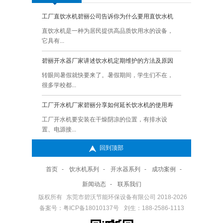
工厂直饮水机碧丽公司告诉你为什么要用直饮水机
Q:
碧丽
直饮水机是一种为居民提供高品质饮用水的设备，
A:
一、
它具有...
面上.
碧丽开水器厂家讲述饮水机定期维护的方法及原因
Q:
碧丽
转眼间暑假就快要来了。暑假期间，学生们不在，
A:
碧丽
很多学校都...
的你知
工厂开水机厂家碧丽分享如何延长饮水机的使用寿
Q:
健康
命？
的呢
工厂开水机要安装在干燥阴凉的位置，有排水设
A:
在我
置、电源接...
缺的一
回到顶部
直饮水机厂家碧丽讲述使用直饮机时需要注意的地方
Q:
碧丽
呢
直饮水机是一种方便快捷的饮水设备，广泛应用于
A:
碧丽
首页
-
饮水机系列
-
开水器系列
-
成功案例
-
办公室、...
响呢 
新闻动态
-
联系我们
碧丽开水器不定期做清洁很容易形成水垢的危害是哪
Q:
学校
版权所有
东莞市碧沃节能环保设备有限公司 2018-2026
些呢
一下
备案号：粤ICP备18010137号
碧丽开水器水垢是由于一些经常与水直接接触的容
刘生：188-2586-1113
A:
学校
器用久...
绍一下