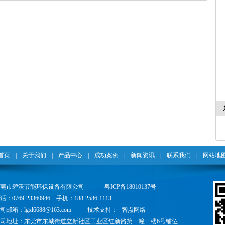
首页
|
关于我们
|
产品中心
|
成功案例
|
新闻资讯
|
联系我们
|
网站地
东莞市碧沃节能环保设备有限公司
粤ICP备18010137号
话：0769-23360946 手机：188-2586-1113
司邮箱：lgxl6688@163.com
技术支持：
智点网络
司地址：东莞市东城街道立新社区工业区红新路第一幢一楼6号铺位