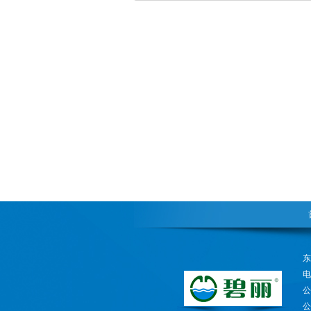
电
公
公