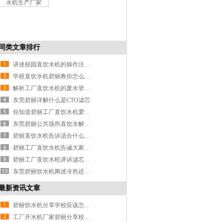
同类文章排行
讲述校园直饮水机的操作注意事项
学校直饮水机碧丽教你怎么清洗日常使用的饮水机
解析工厂直饮水机的废水管为何总是出水
东莞碧丽详解什么是CTO滤芯
你知道碧丽工厂直饮水机爱喝水和不爱喝水有何区别吗？
东莞碧丽公共场所直饮水解决方案
碧丽直饮水机告诉适合什么样的人使用
碧丽工厂直饮水机告诫大家生活中这五种水坚决不能碰
碧丽工厂直饮水机讲诉滤芯耗材要勤维护
东莞碧丽饮水机阐述冷热还是温热好
最新资讯文章
碧丽饮水机分享学校应该怎样选择好的饮水机
工厂开水机厂家碧丽分享校园饮水机的运行流程