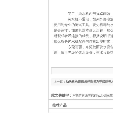
第二、纯水机内部线路问题
纯水机不通电，如果外部电源连接
要用到专业的测试工具。要先拆卸纯
是否运转，如果机器本身无运转，那么
断裂或者没连接的丝线，根据说明书连
那么就是纯水机配件的连接出现时常
东莞碧丽，东莞碧丽饮水设备创立于
造，做世界级的饮水设备，饮水设备热线:13
上一篇：
幼教机构应该怎样选择东莞碧丽开
此文关键字：
东莞碧丽|东莞碧丽饮水机|东
推荐产品