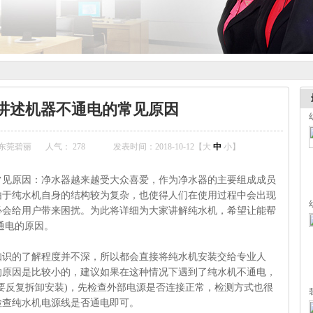
讲述机器不通电的常见原因
东莞碧丽
人气：
278
发表时间：2018-10-12【
大
中
小
】
常见原因：净水器越来越受大众喜爱，作为净水器的主要组成成员
由于纯水机自身的结构较为复杂，也使得人们在使用过程中会出现
必会给用户带来困扰。为此将详细为大家讲解纯水机，希望让能帮
通电的原因。
了解程度并不深，所以都会直接将纯水机安装交给专业人
的原因是比较小的，建议如果在这种情况下遇到了纯水机不通电，
要反复拆卸安装)，先检查外部电源是否连接正常，检测方式也很
检查纯水机电源线是否通电即可。