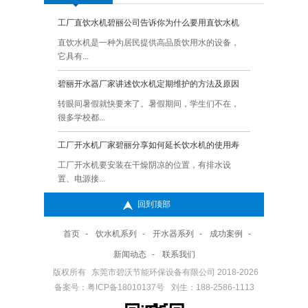
工厂直饮水机碧丽公司告诉你为什么要用直饮水机
Q:
碧丽
直饮水机是一种为居民提供高品质饮用水的设备，
A:
一、
它具有...
面上.
碧丽开水器厂家讲述饮水机定期维护的方法及原因
Q:
碧丽
转眼间暑假就快要来了。暑假期间，学生们不在，
A:
碧丽
很多学校都...
的你知
工厂开水机厂家碧丽分享如何延长饮水机的使用寿
Q:
健康
命？
的呢
工厂开水机要安装在干燥阴凉的位置，有排水设
A:
在我
置、电源接...
缺的一
回到顶部
直饮水机厂家碧丽讲述使用直饮机时需要注意的地方
Q:
碧丽
呢
直饮水机是一种方便快捷的饮水设备，广泛应用于
A:
碧丽
首页
-
饮水机系列
-
开水器系列
-
成功案例
-
办公室、...
响呢 
新闻动态
-
联系我们
碧丽开水器不定期做清洁很容易形成水垢的危害是哪
Q:
学校
版权所有
东莞市碧沃节能环保设备有限公司 2018-2026
些呢
一下
备案号：粤ICP备18010137号
碧丽开水器水垢是由于一些经常与水直接接触的容
刘生：188-2586-1113
A:
学校
器用久...
绍一下