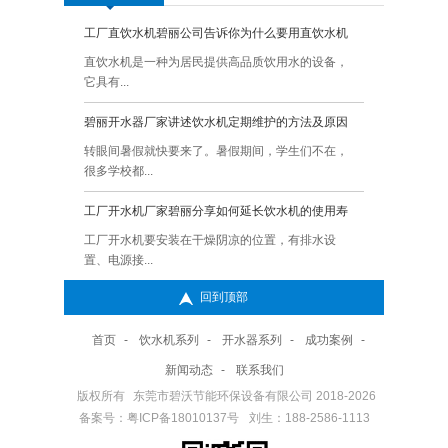
工厂直饮水机碧丽公司告诉你为什么要用直饮水机
Q:
碧丽
直饮水机是一种为居民提供高品质饮用水的设备，
A:
一、
它具有...
面上.
碧丽开水器厂家讲述饮水机定期维护的方法及原因
Q:
碧丽
转眼间暑假就快要来了。暑假期间，学生们不在，
A:
碧丽
很多学校都...
的你知
工厂开水机厂家碧丽分享如何延长饮水机的使用寿
Q:
健康
命？
的呢
工厂开水机要安装在干燥阴凉的位置，有排水设
A:
在我
置、电源接...
缺的一
回到顶部
直饮水机厂家碧丽讲述使用直饮机时需要注意的地方
Q:
碧丽
呢
直饮水机是一种方便快捷的饮水设备，广泛应用于
A:
碧丽
首页
-
饮水机系列
-
开水器系列
-
成功案例
-
办公室、...
响呢 
新闻动态
-
联系我们
碧丽开水器不定期做清洁很容易形成水垢的危害是哪
Q:
学校
版权所有
东莞市碧沃节能环保设备有限公司 2018-2026
些呢
一下
备案号：粤ICP备18010137号
碧丽开水器水垢是由于一些经常与水直接接触的容
刘生：188-2586-1113
A:
学校
器用久...
绍一下