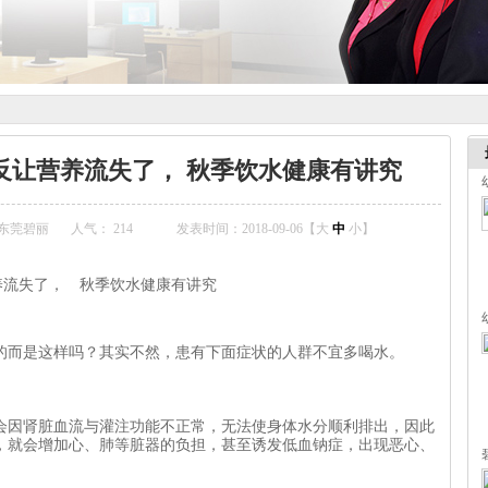
反让营养流失了， 秋季饮水健康有讲究
东莞碧丽
人气：
214
发表时间：2018-09-06【
大
中
小
】
养流失了， 秋季饮水健康有讲究
的而是这样吗？其实不然，患有下面症状的人群不宜多喝水。
会因肾脏血流与灌注功能不正常，无法使身体水分顺利排出，因此
，就会增加心、肺等脏器的负担，甚至诱发低血钠症，出现恶心、