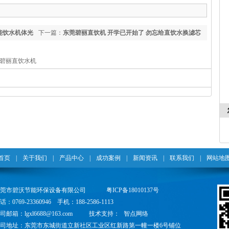
能饮水机体光
下一篇：
东莞碧丽直饮机 开学已开始了 勿忘给直饮水换滤芯
莞碧丽直饮水机
首页
|
关于我们
|
产品中心
|
成功案例
|
新闻资讯
|
联系我们
|
网站地
东莞市碧沃节能环保设备有限公司
粤ICP备18010137号
话：0769-23360946 手机：188-2586-1113
司邮箱：lgxl6688@163.com
技术支持：
智点网络
司地址：东莞市东城街道立新社区工业区红新路第一幢一楼6号铺位