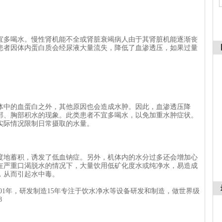
宜多喝水。慢性肾机能不全或肾脏衰竭病人由于其肾脏机能逐渐丧
患者因体内蛋白质会经尿液大量流失，降低了血渗透压，如果过量
体中的血蛋白之外，其他原因也会造成水肿。因此，血渗透压降
部、胸部积水的现象。此类患者不宜多喝水，以免加重水肿症状。
实际情况限制日常摄取的水量。
度地蓄积，诱发了低血钠症。另外，机体内的水分过多还会增加心
在严重口渴脱水的情况下，大量饮用低矿化度水或纯净水，易造成
，从而引起水中毒。
01年，研发制造15年专注于饮水净水等设备研发和制造，做世界级
8