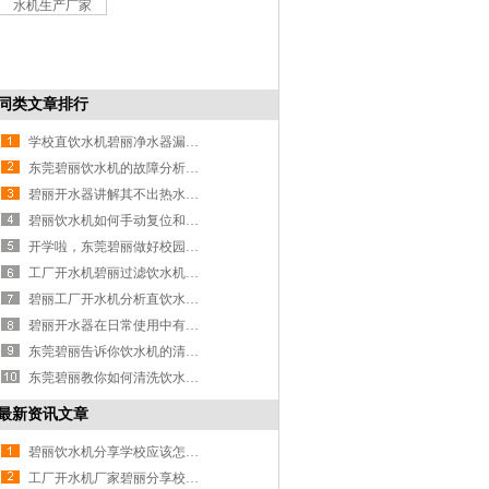
同类文章排行
学校直饮水机碧丽净水器漏水怎么办？
东莞碧丽饮水机的故障分析及维修
碧丽开水器讲解其不出热水的缘由
碧丽饮水机如何手动复位和使用注意事项？一起来看看
开学啦，东莞碧丽做好校园幼儿园饮水机安装及售后服务
工厂开水机碧丽过滤饮水机是用自来水过滤的吗？
碧丽工厂开水机分析直饮水机的水能否直接饮用不烧开
碧丽开水器在日常使用中有哪些常见故障问题
东莞碧丽告诉你饮水机的清洗方法
东莞碧丽教你如何清洗饮水机才能彻底消毒
最新资讯文章
碧丽饮水机分享学校应该怎样选择好的饮水机
工厂开水机厂家碧丽分享校园饮水机的运行流程